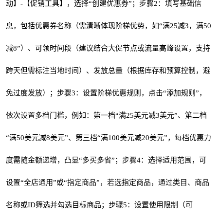
动】-【促销工具】，选择“创建优惠券”；步骤2：填写基础信
息，包括优惠券名称（需清晰体现阶梯优势，如“满25减3，满50
减8”）、可领时间段（建议结合大促节点或流量高峰设置，支持
跨天但需标注当地时间）、发放总量（根据库存和预算控制，避
免过度发放）；步骤3：设置阶梯优惠规则，点击“添加规则”，
依次设置多档门槛，例如：第一档“满25美元减3美元”、第二档
“满50美元减8美元”、第三档“满100美元减20美元”，每档优惠力
度需随金额递增，凸显“多买多省”；步骤4：选择适用范围，可
设置“全店通用”或“指定商品”，若选指定商品，通过类目、商品
名称或ID筛选并勾选目标商品；步骤5：设置使用限制（可