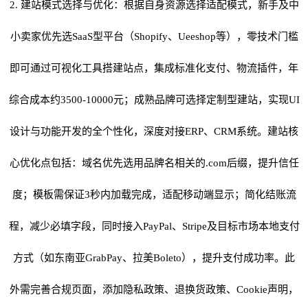
2.
建站模式选择与优化：根据自身资源选择适配模式，新手及中
小卖家优先选
SaaS
型平台（
Shopify
、
Ueeshop
等），零技术门槛
即可通过可视化工具搭建站点，集成标准化支付、物流插件，年
综合成本约
3500-10000
元；成熟品牌可选择定制型建站，实现
UI
设计与功能开发的全个性化，深度对接
ERP
、
CRM
系统。建站核
心优化点包括：域名优先选用品牌名相关的
.com
后缀，提升信任
度；模板需保证
3
秒内加载完成，适配移动端显示；简化结账流
程，减少必填字段，同时接入
PayPal
、
Stripe
及目标市场本地支付
方式（如东南亚
GrabPay
、拉美
Boleto
），提升支付成功率。此
外需完善合规页面，添加隐私政策、退换货政策、
Cookie
声明，