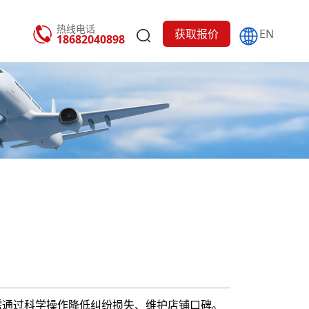
热线电话
获取报价
EN
18682040898
，也需通过科学操作降低纠纷损失、维护店铺口碑。