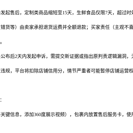
内发起售后，定制类商品缩短至15天，生鲜食品仅限7天，超过
错货等）由卖家承担退货运费并全额退款；买家责任（主观不喜
”。
公布后2天内发起申诉，需提交新证据或指出原判责逻辑漏洞，
重违规，平台将扣除店铺信用分，情节严重者可能暂停店铺运营
：
键信息，添加360度展示视频），包裹内放置售后服务卡，使用T