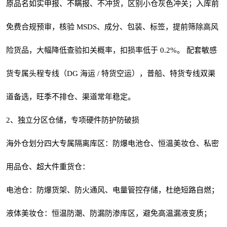
原品名如实申报、不瞒报、不冲货，区别小仓灰色冲关；入库前
免费合规预审，核验 MSDS、成分、包装、标签，提前筛除高风
险货品，大幅降低查验扣关概率，扣损率低于 0.2%。 配套敏感
货专属头程专线（DG 海运 / 特货空运），普船、特货专线双渠
道备选，旺季不排仓、渠道常年稳定。
2、独立分区仓储，专项硬件防护防破损
海外仓划分四大专属隔离库区：防爆电池仓、恒温美妆仓、私密
用品仓、超大件重货仓：
电池仓：防爆货架、防火通风、电量管控存储，杜绝短路自燃；
液体美妆仓：恒温防潮、防漏防渗库区，避免高温漏液变质；