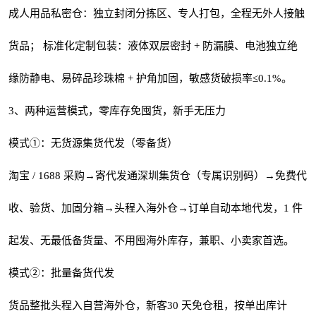
成人用品私密仓：独立封闭分拣区、专人打包，全程无外人接触
货品； 标准化定制包装：液体双层密封 + 防漏膜、电池独立绝
缘防静电、易碎品珍珠棉 + 护角加固，敏感货破损率≤0.1%。
3、两种运营模式，零库存免囤货，新手无压力
模式①：无货源集货代发（零备货）
淘宝 / 1688 采购→寄代发通深圳集货仓（专属识别码）→免费代
收、验货、加固分箱→头程入海外仓→订单自动本地代发，1 件
起发、无最低备货量、不用囤海外库存，兼职、小卖家首选。
模式②：批量备货代发
货品整批头程入自营海外仓，新客30 天免仓租，按单出库计