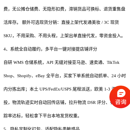
费，无公摊仓储费、无隐形扣费，滞销货品可换标、退货重售盘
活库存。 额外可选现货分销：直接上架代发通美妆 / 3C 现货
SKU，不用采购、不用头程，上架出单直接代发，零资金投入。
4、系统全自动履约，多平台一键对接提店铺评分
自研 WMS 仓储系统，API 无缝对接亚马逊、速卖通、TikTok
Shop、Shopify、eBay 全平台，买家下单系统自动抓单、24 小时
内分拣出库；本土 UPS/FedEx/USPS 尾程派送，欧美 1-3 天妥
投，物流轨迹实时自动回传店铺，拉升物流 DSR 评分、有效追
踪率达标，轻松拿下平台本地发货权重。
5、隐私定制化打包，适配隐私类敏感品