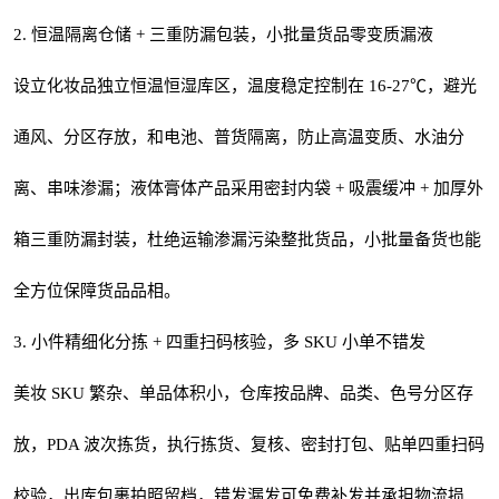
2. 恒温隔离仓储 + 三重防漏包装，小批量货品零变质漏液
设立化妆品独立恒温恒湿库区，温度稳定控制在 16-27℃，避光
通风、分区存放，和电池、普货隔离，防止高温变质、水油分
离、串味渗漏；液体膏体产品采用密封内袋 + 吸震缓冲 + 加厚外
箱三重防漏封装，杜绝运输渗漏污染整批货品，小批量备货也能
全方位保障货品品相。
3. 小件精细化分拣 + 四重扫码核验，多 SKU 小单不错发
美妆 SKU 繁杂、单品体积小，仓库按品牌、品类、色号分区存
放，PDA 波次拣货，执行拣货、复核、密封打包、贴单四重扫码
校验，出库包裹拍照留档，错发漏发可免费补发并承担物流损