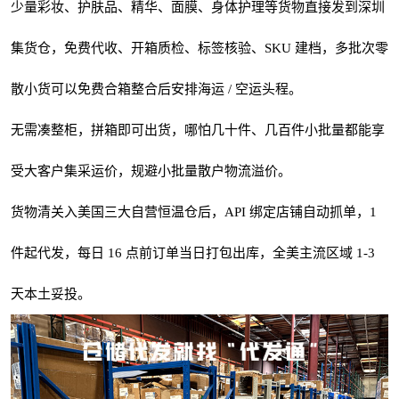
少量彩妆、护肤品、精华、面膜、身体护理等货物直接发到深圳
集货仓，免费代收、开箱质检、标签核验、SKU 建档，多批次零
散小货可以免费合箱整合后安排海运 / 空运头程。
无需凑整柜，拼箱即可出货，哪怕几十件、几百件小批量都能享
受大客户集采运价，规避小批量散户物流溢价。
货物清关入美国三大自营恒温仓后，API 绑定店铺自动抓单，1
件起代发，每日 16 点前订单当日打包出库，全美主流区域 1-3
天本土妥投。