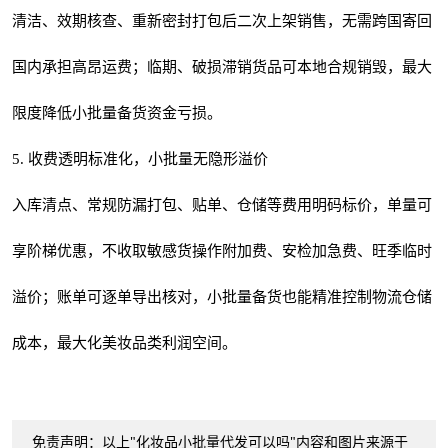
清洁、效期核查、重新密封打包后二次上架销售，无需跨国寄回
国内承担高昂运费；临期、破损滞销货品可本地合规销毁，最大
限度降低小批量备货资金亏损。
5. 收费透明标准化，小批量无隐形溢价
入库清点、常规防漏打包、贴单、仓储等费用明码标价，单量可
享阶梯优惠，不收取敏感货操作附加费、安检加急费、旺季临时
溢价；账单可逐单导出核对，小批量备货也能精准控制物流仓储
成本，最大化美妆品类利润空间。
免责声明：以上"化妆品小批量代发可以吗"内容和图片来源于