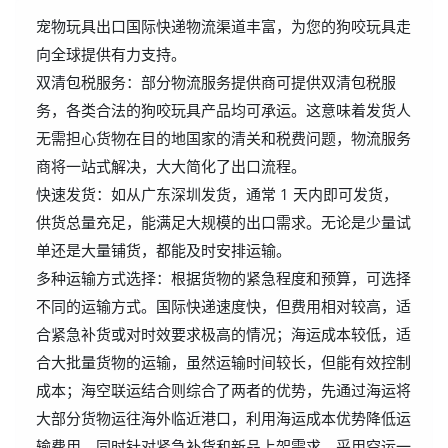
宠物玩具出口国际快递物流渠道丰富，为您的狗咬玩具走
向全球提供有力支持。
双清包税服务：部分物流服务提供商可提供双清包税服
务，各类合法的狗咬玩具产品均可承运。这意味着发货人
无需担心货物在目的地国家的清关和税费问题，物流服务
商将一站式解决，大大简化了出口流程。
快速发货：如从广东深圳发货，通常 1 天内即可发货，
供货总量充足，能满足大规模的出口需求。无论是少量试
单还是大量铺货，都能及时安排运输。
多种运输方式选择：根据货物的紧急程度和预算，可选择
不同的运输方式。国际快递速度快，但费用相对较高，适
合紧急补货或对时效要求极高的情况；海运成本较低，适
合大批量货物的运输，虽然运输时间较长，但能有效控制
成本；海空联运结合则综合了两者的优势，先通过海运将
大部分货物运往海外临近港口，利用海运成本优势降低运
输费用，同时针对紧急补货和新品上架需求，采用空运一