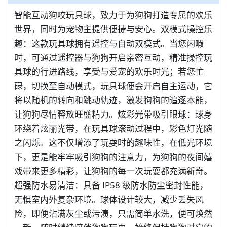
智能互动狗咬玩具球，致力于为狗狗打造专属的欢乐
世界，同时为宠物主提供便捷与安心。双模式操控乐
趣：这款玩具球拥有遥控与自动双模式。当您闲暇
时，可通过遥控器与狗狗开启亲密互动，精准操控玩
具球的行进路线，享受与爱宠的欢乐时光；若您忙
碌，切换至自动模式，玩具球便会开启自主运动，它
将以随机的转向和跳动轨迹，激发狗狗的追逐本能，
让狗狗尽情释放旺盛精力。炫彩光带吸引眼球：球身
环绕着炫丽光带，在玩具球滚动过程中，彩色灯光随
之闪烁。这不仅增添了玩耍时的趣味性，在低光环境
下，更是能牢牢吸引狗狗的注意力，为狗狗的夜间嬉
戏带来更多精彩，让狗狗的每一次玩耍都充满新奇。
超强防水易清洁：具备 IP58 级防水防尘密封性能，
无惧室内外复杂环境。球体设计较大，减少丢失风
险，即便沾满灰尘或污渍，只需简单水洗，便可焕然