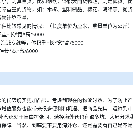
小，则算重货，比如钢铁；体积大而货物轻，则是抛货，比如
实际重量的货物，如：木椅、塑料制品、棉花、海绵等。抛货
货物计算重量。
三种比较常见的情况：（长度单位为厘米，重量单位为公斤）
重=长*宽*高/5000
派专线等，体积重=长*宽*高/6000
*宽*高/8000
。
的优势确实更加凸显。考虑到现在的物流时效、为了防止产
等增值服务也能带来很多便利和机遇、把商品先集中运输到市
海外仓还处于自由扩张期、选择海外仓也有很多坑、大部分求
有保障。当然、到底要不要用海外仓、还是需要看自己是不是