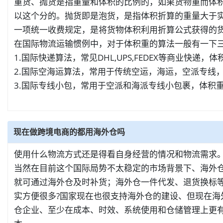
重货、抛货是指重量和体积的比例的，如果货物重而体积
以这个分的。抛货即是泡货，是指体积折算的重量大于
一项统一收费规定，是将货物体积利用折算公式获得的
在国际物流运输惯例中，对于体积重的算法一般有一下
1.国际快递算法，常见DHL,UPS,FEDEX等商业快递，体积
2.国际空海运算法，常用于传统空运，海运，空派专线，海
3.国际专线小包，常用于空派和海派专线小包裹，体积重=长
现在做跨境电商的都用海外仓吗
使用什么物流方式还是得看自身经营的情况和物流需求
当然在目前这个国际局势不太稳定的市场背景下、海外仓
就可通过海外仓及时补货；海外仓一件代发、退货换标
实方便很多?国家现在也很支持海外仓的建设、但现在
仓企业、至少在成本、时效、系统使用和仓储管理上更