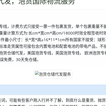
代发，泡货国际物流服务
专线，计费方式只接受一票一件包裹发货，单个包裹重量不能
计算方式为:长cm*宽cm*高cm/18000时效全程签收时
有包裹单件最小尺寸：长*宽*高≥16*11*1cm所有国家不接
标准走货属性可接包含内置电池和配套电池的带电产品，不
泡货仓储代发，美国泡货专线，英国泡货专线， 欧洲泡货专
误免费，30天免仓储。
些词，可能有些客户刚入行并不了解，到底什么是重货、抛货