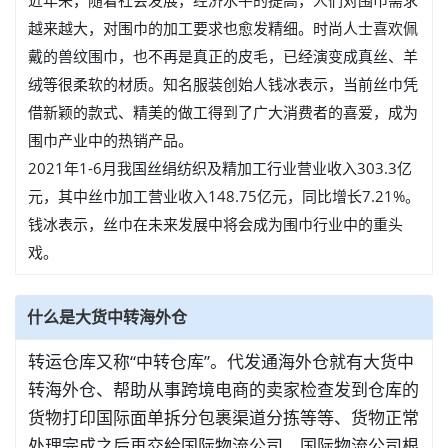
近年来，随着社会发展，经济水平的提高，人们对围巾需求
越来越大，对围巾的加工要求也愈发精细。时尚人士喜欢佩
戴的兽纹围巾，也不再是真正的皮毛，已经演变成真丝、羊
绒等很柔软的材质。知名服装创始人钱冰表示，当前丝巾凭
借新颖的款式、精美的做工得到了广大消费者的喜爱，成为
围巾产业中的热销产品。
2021年1-6月我国丝绢纺织及精加工行业营业收入303.3亿
元，其中丝巾加工营业收入148.75亿元，同比增长7.21%。
钱冰表示，丝巾在未来发展中将会成为围巾行业中的重头
戏。
什么是大货中转海外仓
转运仓库又称“中转仓库”。代发通海外仓就有大货中
转海外仓、帮助从事跨境电商的卖家检查发到仓库的
货物打印国际面单拆分包裹渠道分拣等等、货物正常
处理完成之后再交給国际物流公司、国际物流公司根