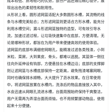
成本较低、质地轻巧的优势，部分产品还通过精心设计，展
现出出色的柔韧性和耐用性。
从形状上看，圆形滤网篮适配大多数圆形水槽，其流畅的线
条与水槽完美贴合；方形滤网篮则更适合方形水槽，能充分
利用水槽空间；漏斗形滤网篮独特的造型，可有效引导水
流，加速过滤过程，让垃圾快速集中在底部，方便清理。无
论是哪种形状，都旨在为用户带来便捷高效的使用体验。
滤网篮的底部布满细密网眼孔，能精准过滤各类残渣，小到
米粒、菜屑，大到果皮、骨头，都难以逃脱。其篮体一侧往
往向外延伸设有钩部，方便悬挂在水槽边沿；底部的支撑脚
则让滤网篮与水槽底部保持一定距离，避免残渣堵塞网眼，
同时也确保排水顺畅，大大提升了沥水效果。在日常使用
中，将滤网篮放置在水槽内，洗涤后的物品直接放入其中，
水会迅速从网眼孔流进水槽，台面周围始终保持干爽整洁，
用户无需再为弄湿台面而烦恼，也不用频繁挪动物品，使用
起来十分便捷。