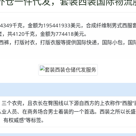
外仓一件代发，套装西装国际物流
14349千克，金额为195441933美元，合成纤维制男式西服套
套，共4120千克，金额为774418美元。
西裤，打版衬衣，打版衣服等提供国际快递，国际小包，国
三个衣兜，且衣长在臀围线以下源自西方的上衣称作“西服”
从业人员、在商务场合男士着装的一个首选。西装之所以长盛
、有权威感”等标签。