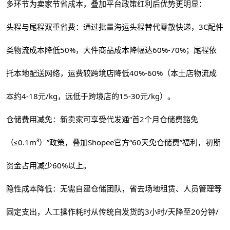
多环节为卖家节省成本，叠加平台政策红利后优势更明显：
头程与尾程双重省费：通过批量海运头程替代零散快递，3C配件
类物流成本降低50%，大件商品成本降幅达60%-70%；尾程依
托本地配送网络，运费较跨境店降低40%-60%（本土店物流成
本约4-18元/kg，远低于跨境店的15-30元/kg）。
仓储费用减免：新卖家可享受代发通“首2个月仓储费豁免
（≤0.1m³）”政策，叠加Shopee官方“60天免仓储费”福利，初期
资金占用减少60%以上。
隐性成本降低：无需自建仓储团队，省去场地租赁、人员管理等
固定支出，人工操作耗时从传统自发货的3小时/天降至20分钟/