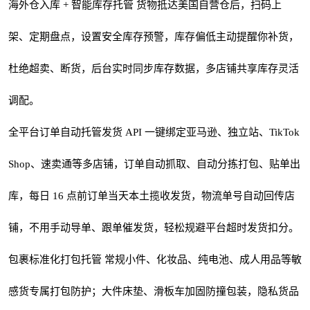
海外仓入库
+
智能库存托管
货物抵达美国自营仓后，扫码上
架、定期盘点，设置安全库存预警，库存偏低主动提醒你补货，
杜绝超卖、断货，后台实时同步库存数据，多店铺共享库存灵活
调配。
全平台订单自动托管发货 API 一键绑定亚马逊、独立站、TikTok
Shop、速卖通等多店铺，订单自动抓取、自动分拣打包、贴单出
库，每日 16 点前订单当天本土揽收发货，物流单号自动回传店
铺，不用手动导单、跟单催发货，轻松规避平台超时发货扣分。
包裹标准化打包托管 常规小件、化妆品、纯电池、成人用品等敏
感货专属打包防护；大件床垫、滑板车加固防撞包装，隐私货品