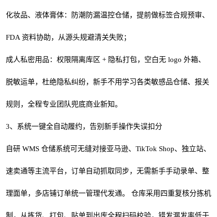
化妆品、液体膏体：防潮防漏温控仓储，提前做标签合规预审、
FDA 资料协助，从源头规避清关失败；
成人私密用品：权限隔离库区 + 隐私打包，空白无 logo 外箱、
脱敏运单，杜绝隐私纠纷，新手不用学习各类敏感品仓储、报关
规则，全程专业团队兜底商业新知。
3、系统一键全自动履约，告别新手操作失误扣分
自研 WMS 仓储系统可无缝对接亚马逊、TikTok Shop、独立站、
速卖通等主流平台，订单自动抓取同步，无需新手手动录单、整
理面单，多店铺订单统一管理代发通。 仓库采用四重复核分拣机
制，从拣货、打包、贴单到出库全程扫码校验，错发漏发率低于