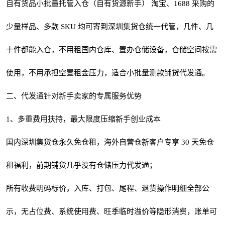
自有货品小批量托管入仓（自有货源新手） 淘宝、1688 采购的
少量样品、多款 SKU 均可寄到深圳集货仓统一代管，几件、几
十件都能入仓，不用租国内仓库、置办仓储设备，仓储空间按需
使用，不用承担空置租金压力，适合小批量测款铺货代发通。
二、代发通针对新手卖家的专属服务优势
1、多重费用扶持，最大限度压缩新手创业成本
国内深圳集货仓永久免仓租，海外自营仓新客户专享 30 天免仓
租福利，前期铺货几乎没有仓储压力代发通；
所有收费明码标价，入库、打包、尾程、退货操作明细全部公
示，无占位费、系统使用费、旺季临时溢价等隐形消费，账单可